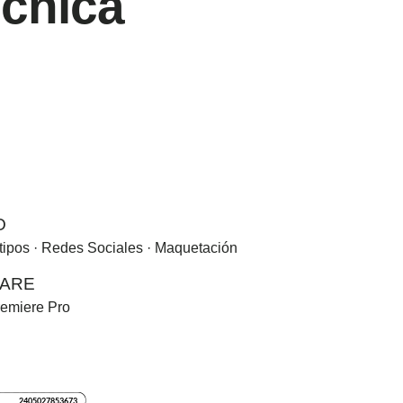
écnica
O
tipos · Redes Sociales · Maquetación
WARE
Premiere Pro