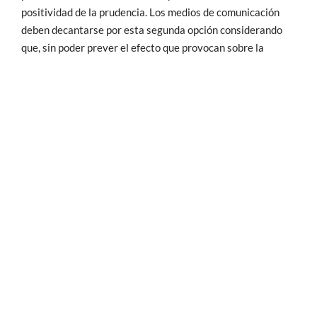
positividad de la prudencia. Los medios de comunicación
deben decantarse por esta segunda opción considerando
que, sin poder prever el efecto que provocan sobre la
dimensión pública, el hecho de emitir un mensaje
masivamente implica “compromiso” por parte de los
profesionales de esta industria. La cultura cambia por su
efecto e influencia. Por lo tanto, deben emitir desde la
dimensión política de fijar unos bienes comunes, unos
pensamientos que afiancen un modelo, que hagan sólida e
inamovible la propia cultura.
La comunicación
“queda seriamente afectada por intereses
económicos e ideológicos, con estrictas rentabilidades a corto
1
plazo”
, identificando equivocadamente con rentabilidad
económica e ideológica, como decente, aquello que logra
grandes audiencias. De este modo, queda
“incapacitada
para desarrollar y promover inequívocamente los hábitos de
2
decencia propios de los terceros lugares”
.
La posible solución